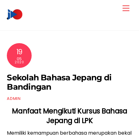
Skip
Men
to
content
19
05
2020
Sekolah Bahasa Jepang di
Bandingan
ADMIN
Manfaat Mengikuti Kursus Bahasa
Jepang di LPK
Memiliki kemampuan berbahasa merupakan bekal