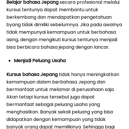
Belajar bahasa Jepang
secara profesional melalui
kursus tentunya dapat membantu untuk
berkembang dan mendapatkan pengetahuan
byang tidak dimiliki sebelumnya. Jika pada awalnya
tidak mempunyai kemampuan untuk berbahasa
asing, dengan mengikuti kursus tentunya menjadi
bisa berbicara bahasa jepang dengan lancar.
Menjadi Peluang Usaha
Kursus bahasa Jepang
tidak hanya meningkatkan
kemampuan dalam berbahasa Jepang dan
bermanfaat untuk melamar di perusahaan saja.
Akan tetapi kursus tersebut juga dapat
bermanfaat sebagai peluang usaha yang
menghasilkan. Banyak sekali peluang yang bisa
didapatkan dengan kemampuan yang tidak
banyak orang dapat memilikinya. Sehingga bagi