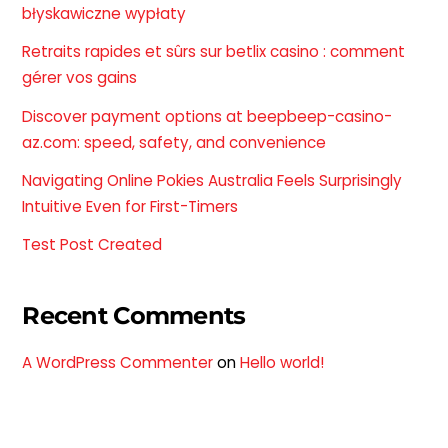
błyskawiczne wypłaty
Retraits rapides et sûrs sur betlix casino : comment
gérer vos gains
Discover payment options at beepbeep-casino-
az.com: speed, safety, and convenience
Navigating Online Pokies Australia Feels Surprisingly
Intuitive Even for First-Timers
Test Post Created
Recent Comments
A WordPress Commenter
on
Hello world!