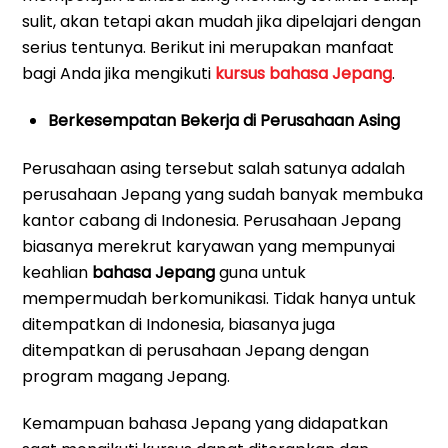
sulit, akan tetapi akan mudah jika dipelajari dengan
serius tentunya. Berikut ini merupakan manfaat
bagi Anda jika mengikuti
kursus bahasa Jepang
.
Berkesempatan Bekerja di Perusahaan Asing
Perusahaan asing tersebut salah satunya adalah
perusahaan Jepang yang sudah banyak membuka
kantor cabang di Indonesia. Perusahaan Jepang
biasanya merekrut karyawan yang mempunyai
keahlian
bahasa Jepang
guna untuk
mempermudah berkomunikasi. Tidak hanya untuk
ditempatkan di Indonesia, biasanya juga
ditempatkan di perusahaan Jepang dengan
program magang Jepang.
Kemampuan bahasa Jepang yang didapatkan