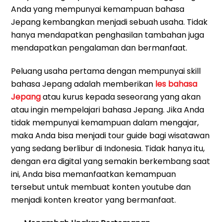
Anda yang mempunyai kemampuan bahasa
Jepang kembangkan menjadi sebuah usaha. Tidak
hanya mendapatkan penghasilan tambahan juga
mendapatkan pengalaman dan bermanfaat.
Peluang usaha pertama dengan mempunyai skill
bahasa Jepang adalah memberikan
les bahasa
Jepang
atau kurus kepada seseorang yang akan
atau ingin mempelajari bahasa Jepang. Jika Anda
tidak mempunyai kemampuan dalam mengajar,
maka Anda bisa menjadi tour guide bagi wisatawan
yang sedang berlibur di Indonesia. Tidak hanya itu,
dengan era digital yang semakin berkembang saat
ini, Anda bisa memanfaatkan kemampuan
tersebut untuk membuat konten youtube dan
menjadi konten kreator yang bermanfaat.