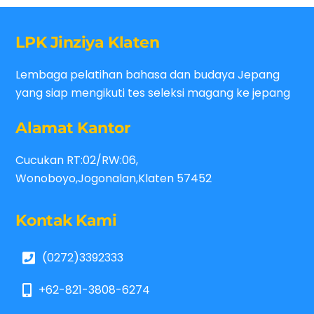
LPK Jinziya Klaten
Lembaga pelatihan bahasa dan budaya Jepang
yang siap mengikuti tes seleksi magang ke jepang
Alamat Kantor
Cucukan RT:02/RW:06,
Wonoboyo,Jogonalan,Klaten 57452
Kontak Kami
(0272)3392333
+62-821-3808-6274