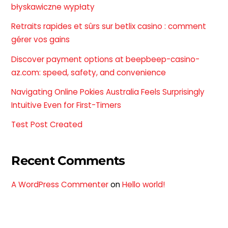
błyskawiczne wypłaty
Retraits rapides et sûrs sur betlix casino : comment
gérer vos gains
Discover payment options at beepbeep-casino-
az.com: speed, safety, and convenience
Navigating Online Pokies Australia Feels Surprisingly
Intuitive Even for First-Timers
Test Post Created
Recent Comments
A WordPress Commenter
on
Hello world!