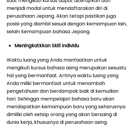
saat mengikuti kursus dapat diterapkan dan
menjadi modal untuk mendaftarakan diri di
perusahaan Jepang. Akan tetapi pastikan juga
posisi yang diambil sesuai dengan kemampuan lain,
selain kemampuan bahasa Jepang.
Meningkatkkan Skill Individu
Waktu luang yang Anda manfaatkan untuk
mengikuti kursus bahasa asing merupakan sesuatu
hal yang bermanfaat. Artinya waktu luang yang
Anda miliki bermanfaat untuk menambah
pengetahuan dan berdampak baik di kemudian
hari. Sehingga mempelajari bahasa baru akan
mendapatkan kemampuan baru yang seharusnya
dimiliki oleh setiap orang yang akan bersaing di
dunia kerja, khususnya di perusahaan asing.