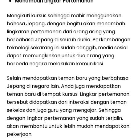
Menambah Lingkar Pertemanan
Mengikuti kursus sehingga mahir menggunakan
bahasa Jepang, dengan begitu akan menambah
lingkaran pertemanan dari orang asing yang
berbahasa Jepang di seuruh dunia. Perkembangan
teknologi sekarang ini sudah canggih, media sosial
dapat memungkinkan untuk dua orang yang
berbeda negara melakukan komunikasi.
Selain mendapatkan teman baru yang berbahasa
Jepang di negara lain, Anda juga mendapatkan
teman baru di tempat kursus. Lingkar pertemanan
tersebut didapatkan dari interaksi dengan teman
sekelas dan juga guru yang mengajar. Sehingga
dengan lingkar pertemanan yang sudah terjalin,
akan membantu untuk lebih mudah mendapatkan
pekerjaan.