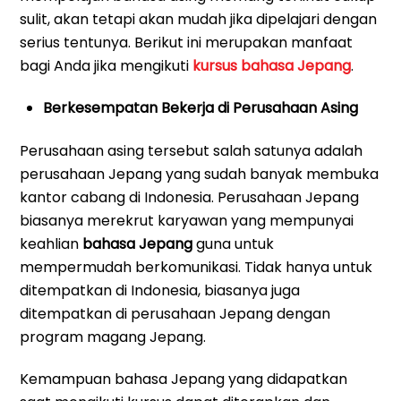
sulit, akan tetapi akan mudah jika dipelajari dengan
serius tentunya. Berikut ini merupakan manfaat
bagi Anda jika mengikuti
kursus bahasa Jepang
.
Berkesempatan Bekerja di Perusahaan Asing
Perusahaan asing tersebut salah satunya adalah
perusahaan Jepang yang sudah banyak membuka
kantor cabang di Indonesia. Perusahaan Jepang
biasanya merekrut karyawan yang mempunyai
keahlian
bahasa Jepang
guna untuk
mempermudah berkomunikasi. Tidak hanya untuk
ditempatkan di Indonesia, biasanya juga
ditempatkan di perusahaan Jepang dengan
program magang Jepang.
Kemampuan bahasa Jepang yang didapatkan