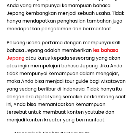
Anda yang mempunyai kemampuan bahasa
Jepang kembangkan menjadi sebuah usaha. Tidak
hanya mendapatkan penghasilan tambahan juga
mendapatkan pengalaman dan bermanfaat.
Peluang usaha pertama dengan mempunyai skill
bahasa Jepang adalah memberikan
les bahasa
Jepang
atau kurus kepada seseorang yang akan
atau ingin mempelajari bahasa Jepang. Jika Anda
tidak mempunyai kemampuan dalam mengajar,
maka Anda bisa menjadi tour guide bagi wisatawan
yang sedang berlibur di Indonesia. Tidak hanya itu,
dengan era digital yang semakin berkembang saat
ini, Anda bisa memanfaatkan kemampuan
tersebut untuk membuat konten youtube dan
menjadi konten kreator yang bermanfaat.