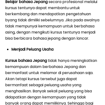
Belajar bahasa Jepang
secara profesional melalui
kursus tentunya dapat membantu untuk
berkembang dan mendapatkan pengetahuan
byang tidak dimiliki sebelumnya. Jika pada awalnya
tidak mempunyai kemampuan untuk berbahasa
asing, dengan mengikuti kursus tentunya menjadi
bisa berbicara bahasa jepang dengan lancar.
Menjadi Peluang Usaha
Kursus bahasa Jepang
tidak hanya meningkatkan
kemampuan dalam berbahasa Jepang dan
bermanfaat untuk melamar di perusahaan saja.
Akan tetapi kursus tersebut juga dapat
bermanfaat sebagai peluang usaha yang
menghasilkan. Banyak sekali peluang yang bisa
didapatkan dengan kemampuan yang tidak
banyak orang dapat memilikinya. Sehingga bagi