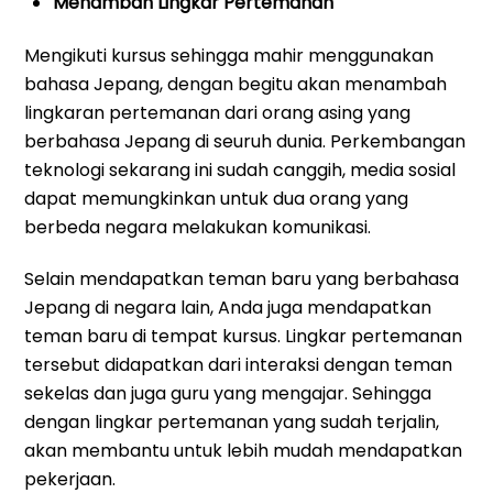
Menambah Lingkar Pertemanan
Mengikuti kursus sehingga mahir menggunakan
bahasa Jepang, dengan begitu akan menambah
lingkaran pertemanan dari orang asing yang
berbahasa Jepang di seuruh dunia. Perkembangan
teknologi sekarang ini sudah canggih, media sosial
dapat memungkinkan untuk dua orang yang
berbeda negara melakukan komunikasi.
Selain mendapatkan teman baru yang berbahasa
Jepang di negara lain, Anda juga mendapatkan
teman baru di tempat kursus. Lingkar pertemanan
tersebut didapatkan dari interaksi dengan teman
sekelas dan juga guru yang mengajar. Sehingga
dengan lingkar pertemanan yang sudah terjalin,
akan membantu untuk lebih mudah mendapatkan
pekerjaan.