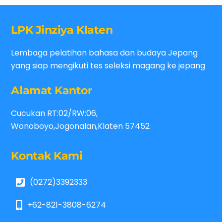
LPK Jinziya Klaten
Lembaga pelatihan bahasa dan budaya Jepang
yang siap mengikuti tes seleksi magang ke jepang
Alamat Kantor
Cucukan RT:02/RW:06,
Wonoboyo,Jogonalan,Klaten 57452
Kontak Kami
(0272)3392333
+62-821-3808-6274