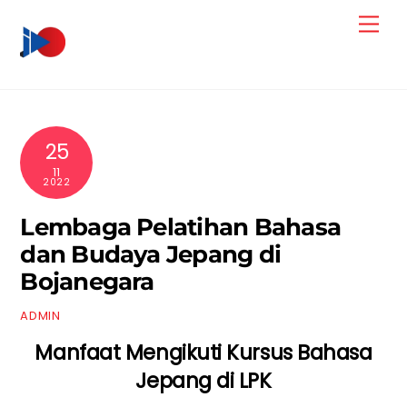
Skip
Men
to
content
25
11
2022
Lembaga Pelatihan Bahasa
dan Budaya Jepang di
Bojanegara
ADMIN
Manfaat Mengikuti Kursus Bahasa
Jepang di LPK