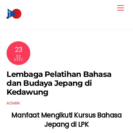
Skip
Men
to
content
23
02
2022
Lembaga Pelatihan Bahasa
dan Budaya Jepang di
Kedawung
ADMIN
Manfaat Mengikuti Kursus Bahasa
Jepang di LPK