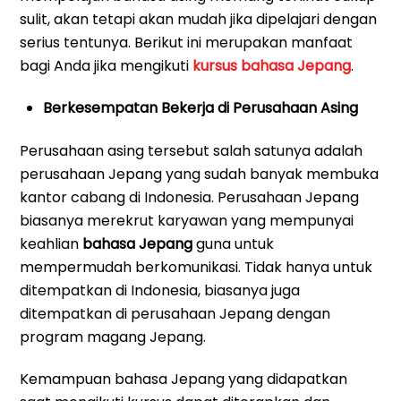
sulit, akan tetapi akan mudah jika dipelajari dengan
serius tentunya. Berikut ini merupakan manfaat
bagi Anda jika mengikuti
kursus bahasa Jepang
.
Berkesempatan Bekerja di Perusahaan Asing
Perusahaan asing tersebut salah satunya adalah
perusahaan Jepang yang sudah banyak membuka
kantor cabang di Indonesia. Perusahaan Jepang
biasanya merekrut karyawan yang mempunyai
keahlian
bahasa Jepang
guna untuk
mempermudah berkomunikasi. Tidak hanya untuk
ditempatkan di Indonesia, biasanya juga
ditempatkan di perusahaan Jepang dengan
program magang Jepang.
Kemampuan bahasa Jepang yang didapatkan