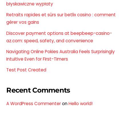
błyskawiczne wypłaty
Retraits rapides et sûrs sur betlix casino : comment
gérer vos gains
Discover payment options at beepbeep-casino-
az.com: speed, safety, and convenience
Navigating Online Pokies Australia Feels Surprisingly
Intuitive Even for First-Timers
Test Post Created
Recent Comments
A WordPress Commenter
on
Hello world!