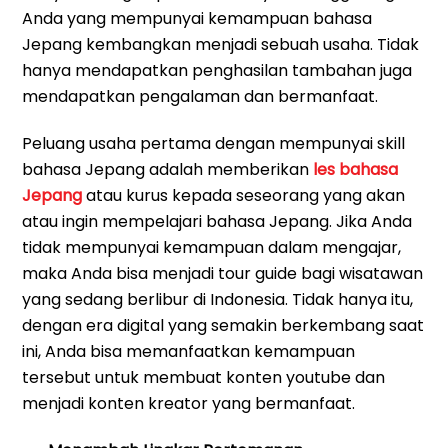
Anda yang mempunyai kemampuan bahasa
Jepang kembangkan menjadi sebuah usaha. Tidak
hanya mendapatkan penghasilan tambahan juga
mendapatkan pengalaman dan bermanfaat.
Peluang usaha pertama dengan mempunyai skill
bahasa Jepang adalah memberikan
les bahasa
Jepang
atau kurus kepada seseorang yang akan
atau ingin mempelajari bahasa Jepang. Jika Anda
tidak mempunyai kemampuan dalam mengajar,
maka Anda bisa menjadi tour guide bagi wisatawan
yang sedang berlibur di Indonesia. Tidak hanya itu,
dengan era digital yang semakin berkembang saat
ini, Anda bisa memanfaatkan kemampuan
tersebut untuk membuat konten youtube dan
menjadi konten kreator yang bermanfaat.