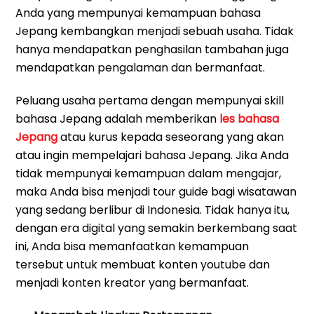
Anda yang mempunyai kemampuan bahasa
Jepang kembangkan menjadi sebuah usaha. Tidak
hanya mendapatkan penghasilan tambahan juga
mendapatkan pengalaman dan bermanfaat.
Peluang usaha pertama dengan mempunyai skill
bahasa Jepang adalah memberikan
les bahasa
Jepang
atau kurus kepada seseorang yang akan
atau ingin mempelajari bahasa Jepang. Jika Anda
tidak mempunyai kemampuan dalam mengajar,
maka Anda bisa menjadi tour guide bagi wisatawan
yang sedang berlibur di Indonesia. Tidak hanya itu,
dengan era digital yang semakin berkembang saat
ini, Anda bisa memanfaatkan kemampuan
tersebut untuk membuat konten youtube dan
menjadi konten kreator yang bermanfaat.