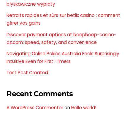
błyskawiczne wypłaty
Retraits rapides et sûrs sur betlix casino : comment
gérer vos gains
Discover payment options at beepbeep-casino-
az.com: speed, safety, and convenience
Navigating Online Pokies Australia Feels Surprisingly
Intuitive Even for First-Timers
Test Post Created
Recent Comments
A WordPress Commenter
on
Hello world!