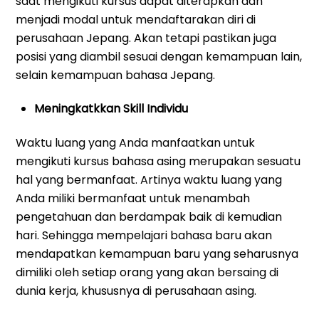
saat mengikuti kursus dapat diterapkan dan
menjadi modal untuk mendaftarakan diri di
perusahaan Jepang. Akan tetapi pastikan juga
posisi yang diambil sesuai dengan kemampuan lain,
selain kemampuan bahasa Jepang.
Meningkatkkan Skill Individu
Waktu luang yang Anda manfaatkan untuk
mengikuti kursus bahasa asing merupakan sesuatu
hal yang bermanfaat. Artinya waktu luang yang
Anda miliki bermanfaat untuk menambah
pengetahuan dan berdampak baik di kemudian
hari. Sehingga mempelajari bahasa baru akan
mendapatkan kemampuan baru yang seharusnya
dimiliki oleh setiap orang yang akan bersaing di
dunia kerja, khususnya di perusahaan asing.