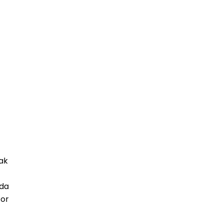
ak
nda
tor