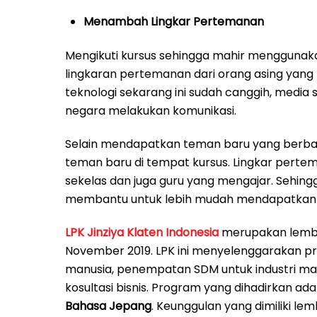
Menambah Lingkar Pertemanan
Mengikuti kursus sehingga mahir mengguna
lingkaran pertemanan dari orang asing yan
teknologi sekarang ini sudah canggih, medi
negara melakukan komunikasi.
Selain mendapatkan teman baru yang berbah
teman baru di tempat kursus. Lingkar perte
sekelas dan juga guru yang mengajar. Sehing
membantu untuk lebih mudah mendapatkan 
LPK Jinziya Klaten Indonesia
merupakan lembag
November 2019. LPK ini menyelenggarakan 
manusia, penempatan SDM untuk industri man
kosultasi bisnis. Program yang dihadirkan adal
Bahasa Jepang
. Keunggulan yang dimiliki le