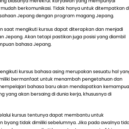
epang biasanya merekrut karyawan yang mempunyai
udah berkomunikasi. Tidak hanya untuk ditempatkan d
erusahaan Jepang dengan program magang Jepang.
saat mengikuti kursus dapat diterapkan dan menjadi
 Jepang. Akan tetapi pastikan juga posisi yang diambil
ampuan bahasa Jepang.
ngikuti kursus bahasa asing merupakan sesuatu hal yan
 miliki bermanfaat untuk menambah pengetahuan dan
a mempelajari bahasa baru akan mendapatkan kemampu
ng yang akan bersaing di dunia kerja, khususnya di
elalui kursus tentunya dapat membantu untuk
ang tidak dimiliki sebelumnya. Jika pada awalnya tid