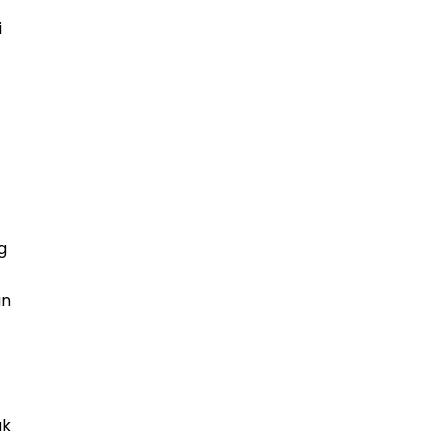
i
g
an
ak