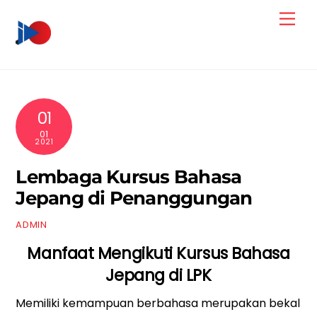
Skip
Men
to
content
01
01
2021
Lembaga Kursus Bahasa
Jepang di Penanggungan
ADMIN
Manfaat Mengikuti Kursus Bahasa
Jepang di LPK
Memiliki kemampuan berbahasa merupakan bekal