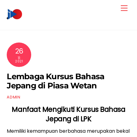
Skip
Men
to
content
26
11
2021
Lembaga Kursus Bahasa
Jepang di Piasa Wetan
ADMIN
Manfaat Mengikuti Kursus Bahasa
Jepang di LPK
Memiliki kemampuan berbahasa merupakan bekal