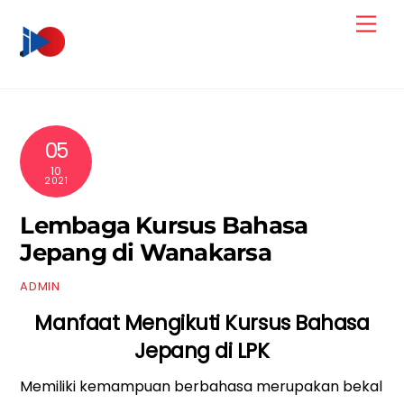
Skip
Men
to
content
05
10
2021
Lembaga Kursus Bahasa
Jepang di Wanakarsa
ADMIN
Manfaat Mengikuti Kursus Bahasa
Jepang di LPK
Memiliki kemampuan berbahasa merupakan bekal