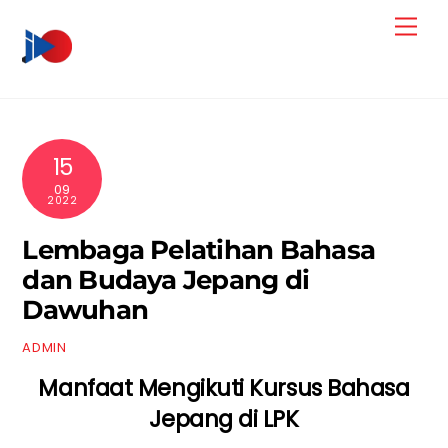
Skip
Men
to
content
15
09
2022
Lembaga Pelatihan Bahasa
dan Budaya Jepang di
Dawuhan
ADMIN
Manfaat Mengikuti Kursus Bahasa
Jepang di LPK