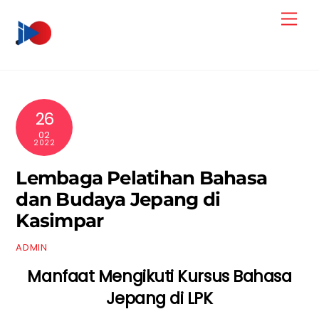
Skip
Men
to
content
26
02
2022
Lembaga Pelatihan Bahasa
dan Budaya Jepang di
Kasimpar
ADMIN
Manfaat Mengikuti Kursus Bahasa
Jepang di LPK