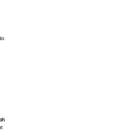
da
ah
at