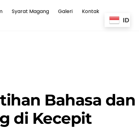
m
Syarat Magang
Galeri
Kontak
ID
tihan Bahasa dan
 di Kecepit