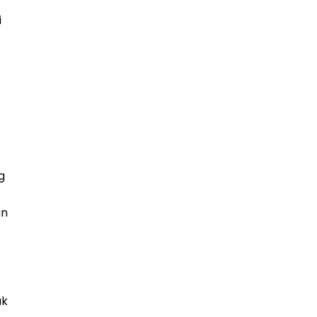
i
g
an
ak