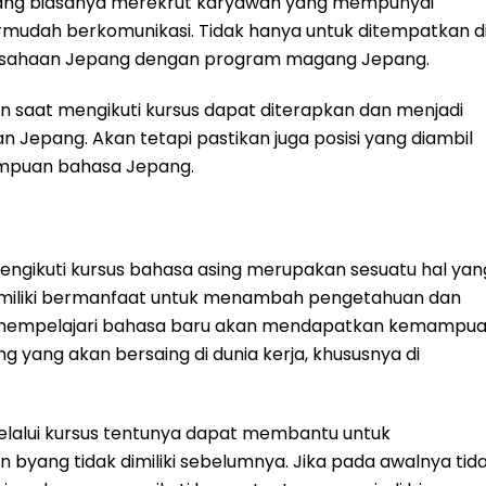
epang biasanya merekrut karyawan yang mempunyai
udah berkomunikasi. Tidak hanya untuk ditempatkan d
erusahaan Jepang dengan program magang Jepang.
saat mengikuti kursus dapat diterapkan dan menjadi
 Jepang. Akan tetapi pastikan juga posisi yang diambil
ampuan bahasa Jepang.
ngikuti kursus bahasa asing merupakan sesuatu hal yan
 miliki bermanfaat untuk menambah pengetahuan dan
a mempelajari bahasa baru akan mendapatkan kemampu
ng yang akan bersaing di dunia kerja, khususnya di
elalui kursus tentunya dapat membantu untuk
ang tidak dimiliki sebelumnya. Jika pada awalnya tid