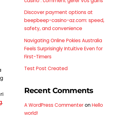
casino : comment gérer vos gains
Discover payment options at
beepbeep-casino-az.com: speed,
safety, and convenience
Navigating Online Pokies Australia
Feels Surprisingly Intuitive Even for
First-Timers
Test Post Created
a
ng
Recent Comments
ri
g
.
A WordPress Commenter
on
Hello
world!