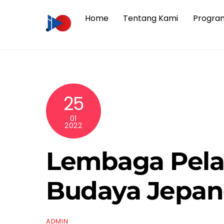
Skip
Home
Tentang Kami
Progra
to
content
25
01
2022
Lembaga Pela
Budaya Jepang
ADMIN