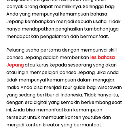
banyak orang dapat memilikinya. Sehingga bagi
Anda yang mempunyai kemampuan bahasa
Jepang kembangkan menjadi sebuah usaha. Tidak
hanya mendapatkan penghasilan tambahan juga
mendapatkan pengalaman dan bermanfaat.
Peluang usaha pertama dengan mempunyai skill
bahasa Jepang adalah memberikan
les bahasa
Jepang
atau kurus kepada seseorang yang akan
atau ingin mempelajari bahasa Jepang. Jika Anda
tidak mempunyai kemampuan dalam mengajar,
maka Anda bisa menjadi tour guide bagi wisatawan
yang sedang berlibur di Indonesia. Tidak hanya itu,
dengan era digital yang semakin berkembang saat
ini, Anda bisa memanfaatkan kemampuan
tersebut untuk membuat konten youtube dan
menjadi konten kreator yang bermanfaat.