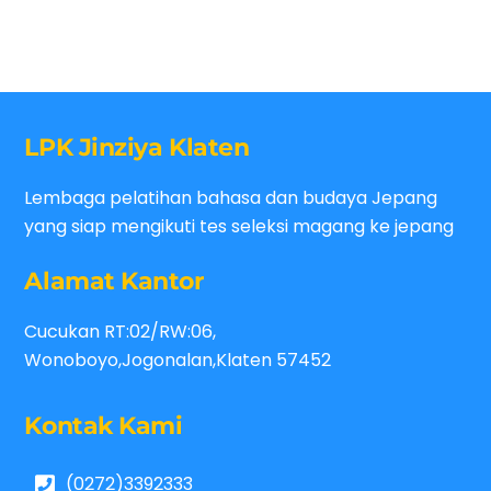
LPK Jinziya Klaten
Lembaga pelatihan bahasa dan budaya Jepang
yang siap mengikuti tes seleksi magang ke jepang
Alamat Kantor
Cucukan RT:02/RW:06,
Wonoboyo,Jogonalan,Klaten 57452
Kontak Kami
(0272)3392333