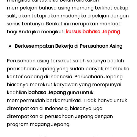
mempelajari bahasa asing memang terlihat cukup
sulit, akan tetapi akan mudah jika dipelajari dengan
serius tentunya. Berikut ini merupakan manfaat
bagi Anda jika mengikuti
kursus bahasa Jepang
.
Berkesempatan Bekerja di Perusahaan Asing
Perusahaan asing tersebut salah satunya adalah
perusahaan Jepang yang sudah banyak membuka
kantor cabang di Indonesia. Perusahaan Jepang
biasanya merekrut karyawan yang mempunyai
keahlian
bahasa Jepang
guna untuk
mempermudah berkomunikasi. Tidak hanya untuk
ditempatkan di Indonesia, biasanya juga
ditempatkan di perusahaan Jepang dengan
program magang Jepang.