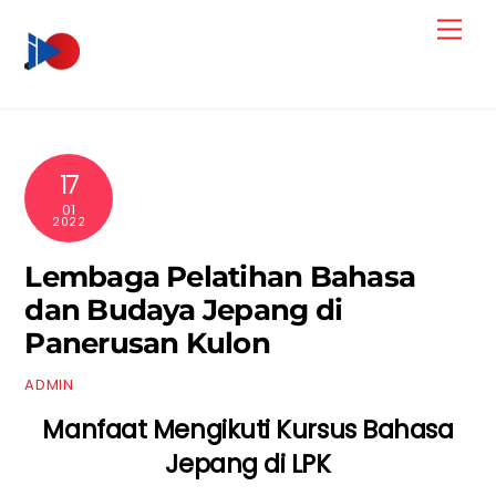
Skip
Men
to
content
17
01
2022
Lembaga Pelatihan Bahasa
dan Budaya Jepang di
Panerusan Kulon
ADMIN
Manfaat Mengikuti Kursus Bahasa
Jepang di LPK