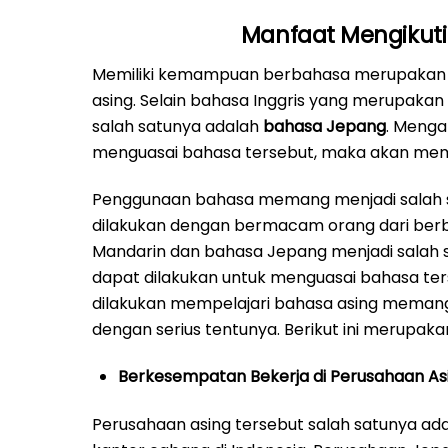
Manfaat Mengikuti
Memiliki kemampuan berbahasa merupakan b
asing. Selain bahasa Inggris yang merupakan b
salah satunya adalah
bahasa Jepang
. Menga
menguasai bahasa tersebut, maka akan memb
Penggunaan bahasa memang menjadi salah s
dilakukan dengan bermacam orang dari berba
Mandarin dan bahasa Jepang menjadi salah sa
dapat dilakukan untuk menguasai bahasa ter
dilakukan mempelajari bahasa asing memang te
dengan serius tentunya. Berikut ini merupak
Berkesempatan Bekerja di Perusahaan As
Perusahaan asing tersebut salah satunya 