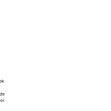
ak
nda
tor