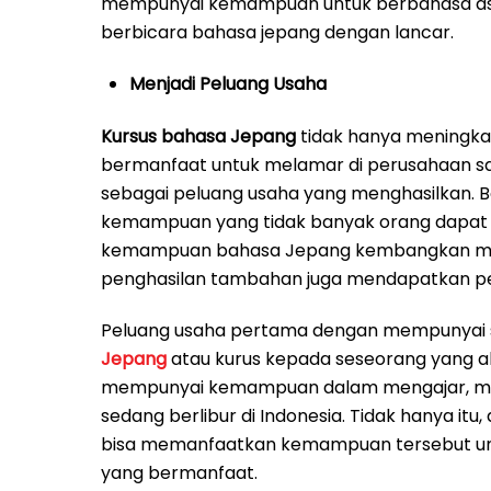
mempunyai kemampuan untuk berbahasa asing
berbicara bahasa jepang dengan lancar.
Menjadi Peluang Usaha
Kursus bahasa Jepang
tidak hanya meningk
bermanfaat untuk melamar di perusahaan saj
sebagai peluang usaha yang menghasilkan. B
kemampuan yang tidak banyak orang dapat 
kemampuan bahasa Jepang kembangkan men
penghasilan tambahan juga mendapatkan p
Peluang usaha pertama dengan mempunyai 
Jepang
atau kurus kepada seseorang yang ak
mempunyai kemampuan dalam mengajar, maka
sedang berlibur di Indonesia. Tidak hanya itu
bisa memanfaatkan kemampuan tersebut un
yang bermanfaat.