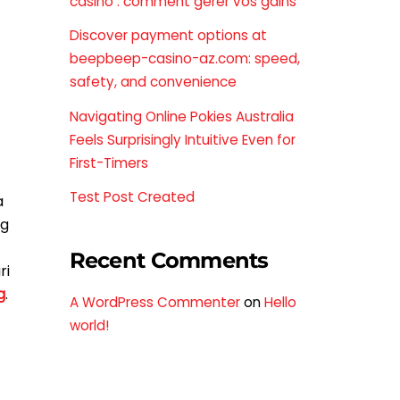
casino : comment gérer vos gains
Discover payment options at
beepbeep-casino-az.com: speed,
safety, and convenience
Navigating Online Pokies Australia
Feels Surprisingly Intuitive Even for
First-Timers
Test Post Created
a
ng
Recent Comments
ri
g
.
A WordPress Commenter
on
Hello
world!