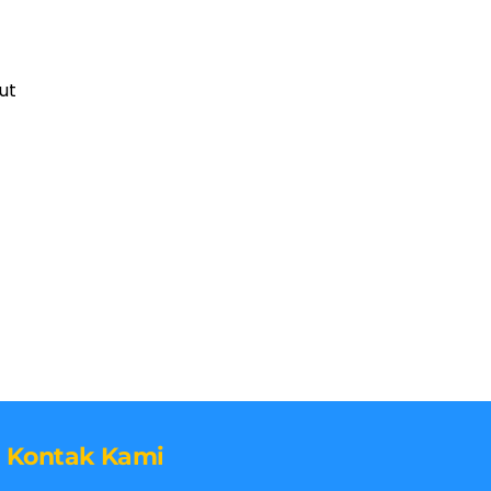
ut
Kontak Kami