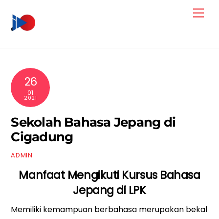
Skip
Men
to
content
26
01
2021
Sekolah Bahasa Jepang di
Cigadung
ADMIN
Manfaat Mengikuti Kursus Bahasa
Jepang di LPK
Memiliki kemampuan berbahasa merupakan bekal