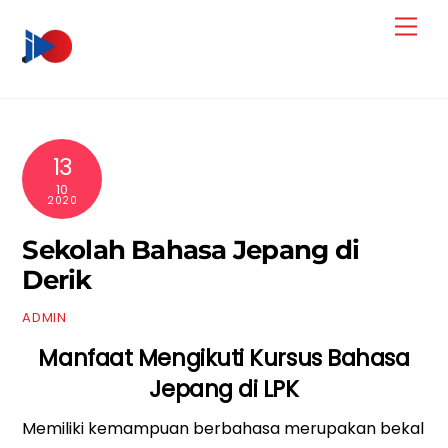
Skip
Men
to
content
13
10
2020
Sekolah Bahasa Jepang di
Derik
ADMIN
Manfaat Mengikuti Kursus Bahasa
Jepang di LPK
Memiliki kemampuan berbahasa merupakan bekal