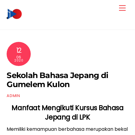
Skip
Men
to
content
12
06
2020
Sekolah Bahasa Jepang di
Gumelem Kulon
ADMIN
Manfaat Mengikuti Kursus Bahasa
Jepang di LPK
Memiliki kemampuan berbahasa merupakan bekal