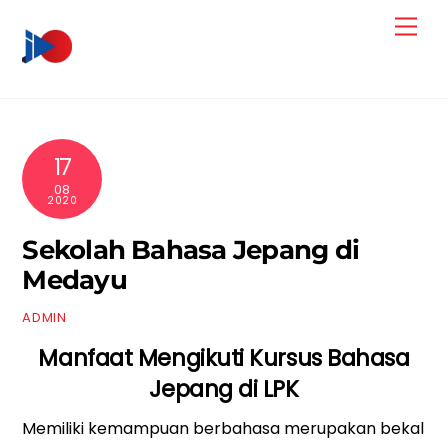
Skip
Men
to
content
17
08
2020
Sekolah Bahasa Jepang di
Medayu
ADMIN
Manfaat Mengikuti Kursus Bahasa
Jepang di LPK
Memiliki kemampuan berbahasa merupakan bekal