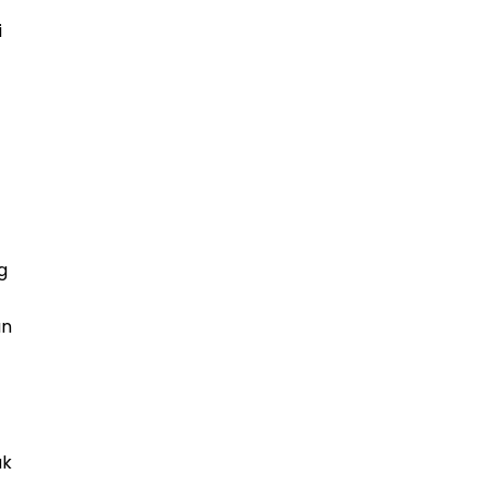
i
g
an
ak