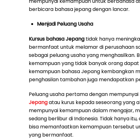
mempunyai kemampuan untuk berbahasa asing
berbicara bahasa jepang dengan lancar.
Menjadi Peluang Usaha
Kursus bahasa Jepang
tidak hanya meningk
bermanfaat untuk melamar di perusahaan saj
sebagai peluang usaha yang menghasilkan. B
kemampuan yang tidak banyak orang dapat 
kemampuan bahasa Jepang kembangkan men
penghasilan tambahan juga mendapatkan p
Peluang usaha pertama dengan mempunyai 
Jepang
atau kurus kepada seseorang yang ak
mempunyai kemampuan dalam mengajar, maka
sedang berlibur di Indonesia. Tidak hanya itu
bisa memanfaatkan kemampuan tersebut un
yang bermanfaat.