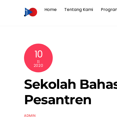
Skip
Home
Tentang Kami
Progra
to
content
10
11
2020
Sekolah Bahas
Pesantren
ADMIN