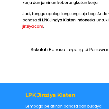
kerja dan jaminan keberangkatan kerja.
Jadi, tunggu apalagi langsung saja bagi Anda
bahasa di
LPK Jinziya Klaten Indonesia
. Untuk
jinziya.com
.
Sekolah Bahasa Jepang di Panawa
LPK Jinziya Klaten
Lembaga pelatihan bahasa dan budaya