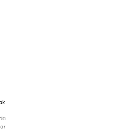
ak
nda
tor