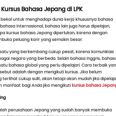
 Kursus Bahasa Jepang di LPK
ekal untuk menghadapi dunia kerja khususnya bahasa
ahasa Internasional, bahasa lain juga harus dipelajari,
pa kursus bahasa Jepang diperlukan, karena dengan
uka peluang karir yang semakin besar.
atu yang berkembang cukup pesat, karena komunikasi
gai negara yang berbeda. Selain bahasa Inggris, bahas
tu bahasa global yang perlu dipelajari. Cara terbaik ya
sebut adalah dengan mengikuti kursus. Jika belum
rlihat cukup sulit, akan tetapi akan mudah jika dipelaja
an manfaat bagi Anda jika mengikuti
kursus bahasa Jepan
ing
adalah perusahaan Jepang yang sudah banyak membuka