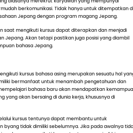
epang biasanya merekrut karyawan yang mempunyai
udah berkomunikasi. Tidak hanya untuk ditempatkan d
erusahaan Jepang dengan program magang Jepang.
saat mengikuti kursus dapat diterapkan dan menjadi
 Jepang. Akan tetapi pastikan juga posisi yang diambil
ampuan bahasa Jepang.
ngikuti kursus bahasa asing merupakan sesuatu hal yan
 miliki bermanfaat untuk menambah pengetahuan dan
a mempelajari bahasa baru akan mendapatkan kemampu
ng yang akan bersaing di dunia kerja, khususnya di
elalui kursus tentunya dapat membantu untuk
ang tidak dimiliki sebelumnya. Jika pada awalnya tid