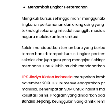
Menambah Lingkar Pertemanan
Mengikuti kursus sehingga mahir mengguna
lingkaran pertemanan dari orang asing yan
teknologi sekarang ini sudah canggih, medi
negara melakukan komunikasi.
Selain mendapatkan teman baru yang berbah
teman baru di tempat kursus. Lingkar perte
sekelas dan juga guru yang mengajar. Sehing
membantu untuk lebih mudah mendapatkan 
LPK Jinziya Klaten Indonesia
merupakan lembag
November 2019. LPK ini menyelenggarakan 
manusia, penempatan SDM untuk industri man
kosultasi bisnis. Program yang dihadirkan adal
Bahasa Jepang
. Keunggulan yang dimiliki le