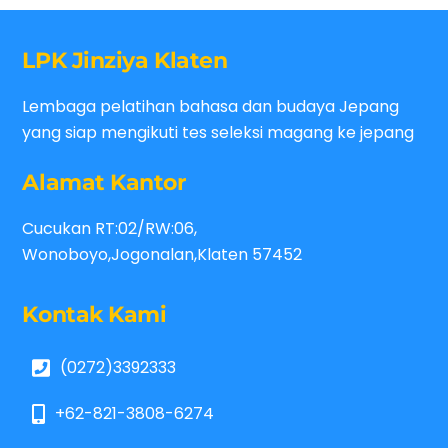
LPK Jinziya Klaten
Lembaga pelatihan bahasa dan budaya Jepang
yang siap mengikuti tes seleksi magang ke jepang
Alamat Kantor
Cucukan RT:02/RW:06,
Wonoboyo,Jogonalan,Klaten 57452
Kontak Kami
(0272)3392333
+62-821-3808-6274