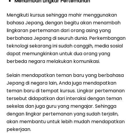
Menambah Lingkar Pertemanan
Mengikuti kursus sehingga mahir menggunakan
bahasa Jepang, dengan begitu akan menambah
lingkaran pertemanan dari orang asing yang
berbahasa Jepang di seuruh dunia. Perkembangan
teknologi sekarang ini sudah canggih, media sosial
dapat memungkinkan untuk dua orang yang
berbeda negara melakukan komunikasi.
Selain mendapatkan teman baru yang berbahasa
Jepang di negara lain, Anda juga mendapatkan
teman baru di tempat kursus. Lingkar pertemanan
tersebut didapatkan dari interaksi dengan teman
sekelas dan juga guru yang mengajar. Sehingga
dengan lingkar pertemanan yang sudah terjalin,
akan membantu untuk lebih mudah mendapatkan
pekerjaan.