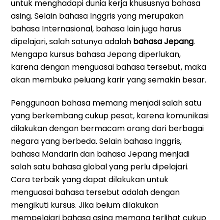
untuk menghadapi dunia kerja khususnya bahasa
asing. Selain bahasa Inggris yang merupakan
bahasa Internasional, bahasa lain juga harus
dipelajari, salah satunya adalah
bahasa Jepang
.
Mengapa kursus bahasa Jepang diperlukan,
karena dengan menguasai bahasa tersebut, maka
akan membuka peluang karir yang semakin besar.
Penggunaan bahasa memang menjadi salah satu
yang berkembang cukup pesat, karena komunikasi
dilakukan dengan bermacam orang dari berbagai
negara yang berbeda. Selain bahasa Inggris,
bahasa Mandarin dan bahasa Jepang menjadi
salah satu bahasa global yang perlu dipelajari.
Cara terbaik yang dapat dilakukan untuk
menguasai bahasa tersebut adalah dengan
mengikuti kursus. Jika belum dilakukan
mempelajari bahasa asing memang terlihat cukup