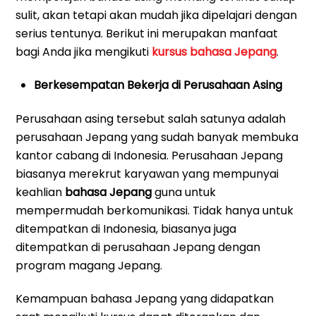
sulit, akan tetapi akan mudah jika dipelajari dengan
serius tentunya. Berikut ini merupakan manfaat
bagi Anda jika mengikuti
kursus bahasa Jepang
.
Berkesempatan Bekerja di Perusahaan Asing
Perusahaan asing tersebut salah satunya adalah
perusahaan Jepang yang sudah banyak membuka
kantor cabang di Indonesia. Perusahaan Jepang
biasanya merekrut karyawan yang mempunyai
keahlian
bahasa Jepang
guna untuk
mempermudah berkomunikasi. Tidak hanya untuk
ditempatkan di Indonesia, biasanya juga
ditempatkan di perusahaan Jepang dengan
program magang Jepang.
Kemampuan bahasa Jepang yang didapatkan