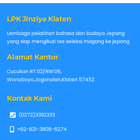
LPK Jinziya Klaten
Lembaga pelatihan bahasa dan budaya Jepang
yang siap mengikuti tes seleksi magang ke jepang
Alamat Kantor
Cucukan RT:02/RW:06,
Wonoboyo,Jogonalan,Klaten 57452
Kontak Kami
(0272)3392333
+62-821-3808-6274