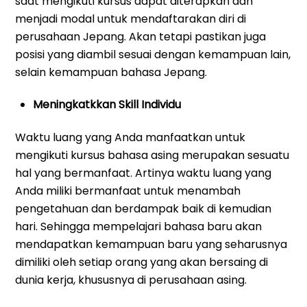
saat mengikuti kursus dapat diterapkan dan
menjadi modal untuk mendaftarakan diri di
perusahaan Jepang. Akan tetapi pastikan juga
posisi yang diambil sesuai dengan kemampuan lain,
selain kemampuan bahasa Jepang.
Meningkatkkan Skill Individu
Waktu luang yang Anda manfaatkan untuk
mengikuti kursus bahasa asing merupakan sesuatu
hal yang bermanfaat. Artinya waktu luang yang
Anda miliki bermanfaat untuk menambah
pengetahuan dan berdampak baik di kemudian
hari. Sehingga mempelajari bahasa baru akan
mendapatkan kemampuan baru yang seharusnya
dimiliki oleh setiap orang yang akan bersaing di
dunia kerja, khususnya di perusahaan asing.