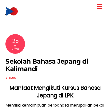
Skip
Men
to
content
25
11
2020
Sekolah Bahasa Jepang di
Kalimandi
ADMIN
Manfaat Mengikuti Kursus Bahasa
Jepang di LPK
Memiliki kemampuan berbahasa merupakan bekal