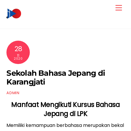
Skip
Men
to
content
28
11
2020
Sekolah Bahasa Jepang di
Karangjati
ADMIN
Manfaat Mengikuti Kursus Bahasa
Jepang di LPK
Memiliki kemampuan berbahasa merupakan bekal