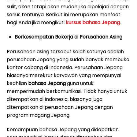
sulit, akan tetapi akan mudah jika dipelajari dengan
serius tentunya. Berikut ini merupakan manfaat
bagi Anda jika mengikuti
kursus bahasa Jepang
.
Berkesempatan Bekerja di Perusahaan Asing
Perusahaan asing tersebut salah satunya adalah
perusahaan Jepang yang sudah banyak membuka
kantor cabang di Indonesia. Perusahaan Jepang
biasanya merekrut karyawan yang mempunyai
keahlian
bahasa Jepang
guna untuk
mempermudah berkomunikasi. Tidak hanya untuk
ditempatkan di Indonesia, biasanya juga
ditempatkan di perusahaan Jepang dengan
program magang Jepang.
Kemampuan bahasa Jepang yang didapatkan