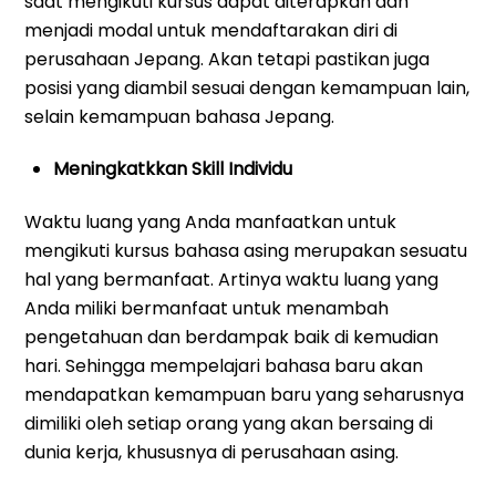
saat mengikuti kursus dapat diterapkan dan
menjadi modal untuk mendaftarakan diri di
perusahaan Jepang. Akan tetapi pastikan juga
posisi yang diambil sesuai dengan kemampuan lain,
selain kemampuan bahasa Jepang.
Meningkatkkan Skill Individu
Waktu luang yang Anda manfaatkan untuk
mengikuti kursus bahasa asing merupakan sesuatu
hal yang bermanfaat. Artinya waktu luang yang
Anda miliki bermanfaat untuk menambah
pengetahuan dan berdampak baik di kemudian
hari. Sehingga mempelajari bahasa baru akan
mendapatkan kemampuan baru yang seharusnya
dimiliki oleh setiap orang yang akan bersaing di
dunia kerja, khususnya di perusahaan asing.