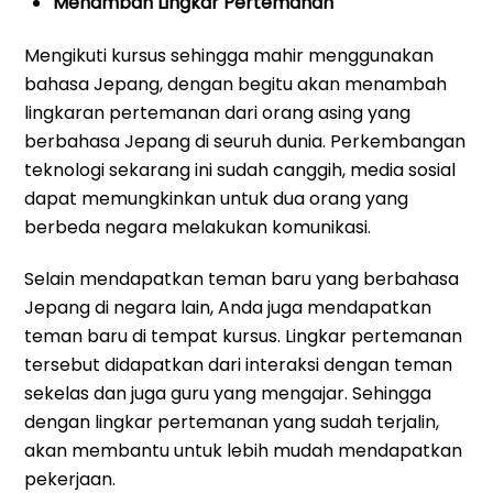
Menambah Lingkar Pertemanan
Mengikuti kursus sehingga mahir menggunakan
bahasa Jepang, dengan begitu akan menambah
lingkaran pertemanan dari orang asing yang
berbahasa Jepang di seuruh dunia. Perkembangan
teknologi sekarang ini sudah canggih, media sosial
dapat memungkinkan untuk dua orang yang
berbeda negara melakukan komunikasi.
Selain mendapatkan teman baru yang berbahasa
Jepang di negara lain, Anda juga mendapatkan
teman baru di tempat kursus. Lingkar pertemanan
tersebut didapatkan dari interaksi dengan teman
sekelas dan juga guru yang mengajar. Sehingga
dengan lingkar pertemanan yang sudah terjalin,
akan membantu untuk lebih mudah mendapatkan
pekerjaan.