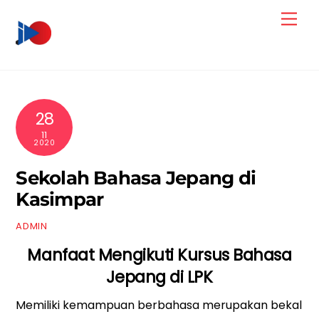
Skip
Men
to
content
28
11
2020
Sekolah Bahasa Jepang di
Kasimpar
ADMIN
Manfaat Mengikuti Kursus Bahasa
Jepang di LPK
Memiliki kemampuan berbahasa merupakan bekal