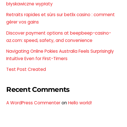
błyskawiczne wypłaty
Retraits rapides et sûrs sur betlix casino : comment
gérer vos gains
Discover payment options at beepbeep-casino-
az.com: speed, safety, and convenience
Navigating Online Pokies Australia Feels Surprisingly
Intuitive Even for First-Timers
Test Post Created
Recent Comments
A WordPress Commenter
on
Hello world!