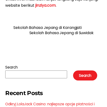
website berikut
jinziya.com
.
Sekolah Bahasa Jepang di Karangjati
Sekolah Bahasa Jepang di Suwidak
Search
Search
Recent Posts
Odkryj LolaJack Casino: najlepsze opcje płatności i